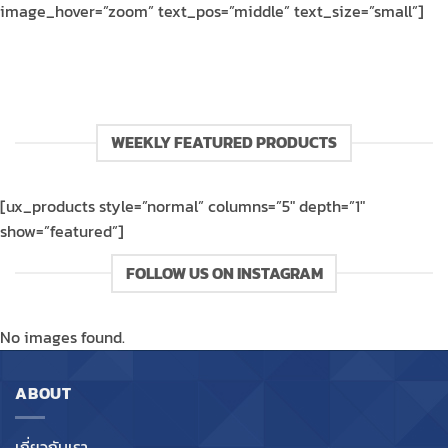
image_hover=”zoom” text_pos=”middle” text_size=”small”]
WEEKLY FEATURED PRODUCTS
[ux_products style=”normal” columns=”5″ depth=”1″
show=”featured”]
FOLLOW US ON INSTAGRAM
No images found.
ABOUT
เกี่ยวกับเรา