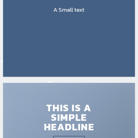
A Small text
CLICK ME!
THIS IS A
SIMPLE
HEADLINE