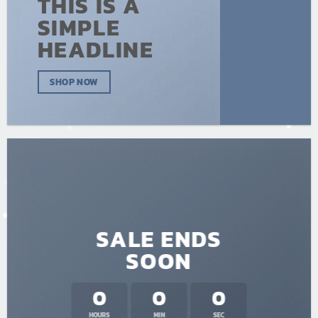
THIS IS A
SIMPLE
HEADLINE
SHOP NOW
SALE ENDS
SOON
0
0
0
HOURS
MIN
SEC