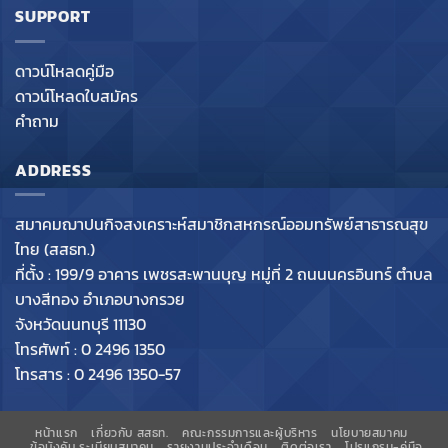
SUPPORT
ดาวน์โหลดคู่มือ
ดาวน์โหลดใบสมัคร
คำถาม
ADDRESS
สมาคมฌาปนกิจสงเคราะห์สมาชิกสหกรณ์ออมทรัพย์สาธารณสุข
ไทย (สสธท.)
ที่ตั้ง : 199/9 อาคาร เพชรสะพานบุญ หมู่ที่ 2 ถนนนครอินทร์ ตำบล
บางสีทอง อำเภอบางกรวย
จังหวัดนนทบุรี 11130
โทรศัพท์ : 0 2496 1350
โทรสาร : 0 2496 1350-57
หน้าแรก
เกี่ยวกับ สสธท.
คณะกรรมการและผู้บริหาร
นโยบายสมาคม
ข้อบังคับ ระเบียบสมาคม
รายงานประจำเดือน
ติดต่อเรา
โปรแกรม-คู่มือ