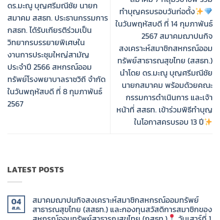
ดร.มะณู บุญศรีมณีชัย นายก
ทำบุญครบรอบวันก่อตั้ง
สมาคม สสธท. ประธานกรรมการ
ในวันพฤหัสบดี ที่ 14 กุมภาพันธ์
กสธท. ได้รับเกียรติร่วมเป็น
2567 สมาคมฌาปนกิจ
วิทยากรบรรยายพิเศษใน
สงเคราะห์สมาชิกสหกรณ์ออม
งานการประชุมใหญ่สามัญ
ทรัพย์สาธารณสุขไทย (สสธท.)
ประจำปี 2566 สหกรณ์ออม
นำโดย ดร.มะณู บุญศรีมณีชัย
ทรัพย์โรงพยาบาลราชวิถี จำกัด
นายกสมาคม พร้อมด้วยคณะ
ในวันพฤหัสบดี ที่ 8 กุมภาพันธ์
กรรมการดำเนินการ และเจ้า
2567
หน้าที่ สสธท. เข้าร่วมพิธีทำบุญ
ในโอกาสครบรอบ 13 ปี
LATEST POSTS
สมาคมฌาปนกิจสงเคราะห์สมาชิกสหกรณ์ออมทรัพย์
04
สาธารณสุขไทย (สสธท.) และกองทุนสวัสดิการสมาชิกของ
ส.ค.
สหกรณ์ออมทรัพย์สาธารณสุขไทย (กสธท.)
วันเสาร์ที่ 1