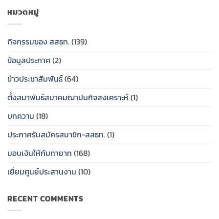
สหกรณ์
คุณ
สมาคม
วัน
ออม
รัก”
ฌาปนกิจ
หมวดหมู่
ศุกร์
ทรัพย์
สงเคราะห์
ที่
สาธารณสุข
สมาคม
สมาชิก
31
ไทย
ฌาปนกิจ
สหกรณ์
กิจกรรมของ สสธท.
(139)
กรกฎาคม
(สสธท.)
สงเคราะห์
ออม
2569…..
และ
สมาชิก
ทรัพย์
ข้อมูลประกาศ
(2)
ศูนย์
สหกรณ์
สาธารณสุข
ประสาน
ออม
ไทย
งาน
ทรัพย์
(สสธท.)
ข่าวประชาสัมพันธ์
(64)
สหกรณ์
สาธารณสุข
และ
ออม
ไทย
กองทุน
ตั้งสมาพันธ์สมาคมฌาปนกิจสงเคราะห์
(1)
ทรัพย์
(สสธท.)
สวัสดิการ
สสธท.มอบ
และ
สมาชิก
บทความ
(18)
ป้าย
ศูนย์
ของ
เงิน
ประสาน
สหกรณ์
ประกาศรับสมัครสมาชิก-สสธท.
(1)
สงเคราะห์
งาน
ออม
ครอบครัว
สหกรณ์
ทรัพย์
ให้
ออม
สาธารณสุข
มอบเงินให้กับทายาท
(168)
กับ
ทรัพย์
ไทย
ทายาท
สสธท.มอบ
(กสธท.)
เยี่ยมศูนย์ประสานงาน
(10)
ป้าย
เงิน
วัน
สงเคราะห์
เสาร์
RECENT COMMENTS
ครอบครัว
ที่
ให้
25
กับ
กรกฏ