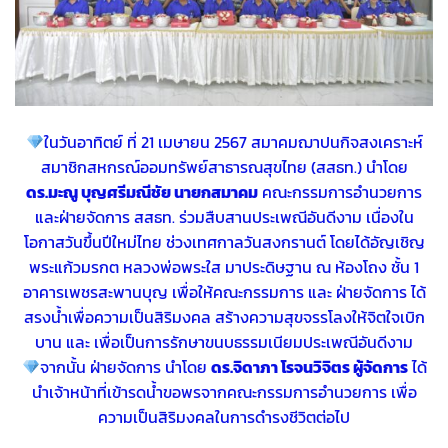
ในวันอาทิตย์ ที่ 21 เมษายน 2567 สมาคมฌาปนกิจสงเคราะห์
สมาชิกสหกรณ์ออมทรัพย์สาธารณสุขไทย (สสธท.) นำโดย
ดร.มะณู บุญศรีมณีชัย นายกสมาคม
คณะกรรมการอำนวยการ
และฝ่ายจัดการ สสธท. ร่วมสืบสานประเพณีอันดีงาม เนื่องใน
โอกาสวันขึ้นปีใหม่ไทย ช่วงเทศกาลวันสงกรานต์ โดยได้อัญเชิญ
พระแก้วมรกต หลวงพ่อพระใส มาประดิษฐาน ณ ห้องโถง ชั้น 1
อาคารเพชรสะพานบุญ เพื่อให้คณะกรรมการ และ ฝ่ายจัดการ ได้
สรงน้ำเพื่อความเป็นสิริมงคล สร้างความสุขจรรโลงให้จิตใจเบิก
บาน และ เพื่อเป็นการรักษาขนบธรรมเนียมประเพณีอันดีงาม
จากนั้น ฝ่ายจัดการ นำโดย
ดร.จิดาภา โรจนวิจิตร ผู้จัดการ
ได้
นำเจ้าหน้าที่เข้ารดน้ำขอพรจากคณะกรรมการอำนวยการ เพื่อ
ความเป็นสิริมงคลในการดำรงชีวิตต่อไป