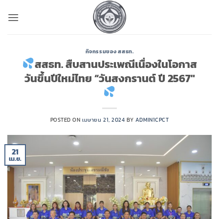
ข้าม
ไป
ยัง
เนื้อหา
กิจกรรมของ สสธท.
สสธท. สืบสานประเพณีเนื่องในโอกาส
วันขึ้นปีใหม่ไทย “วันสงกรานต์ ปี 2567″
POSTED ON
เมษายน 21, 2024
BY
ADMIN1CPCT
21
เม.ย.