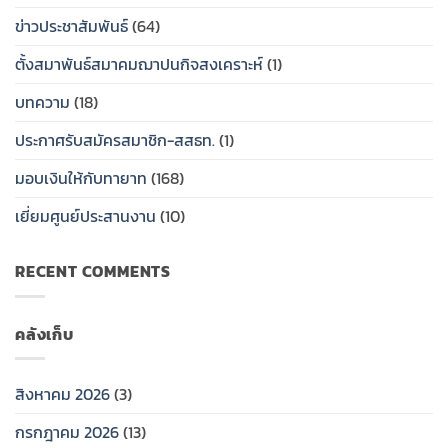
ประสาน
ออม
ไทย
งาน
ทรัพย์
(สสธท.)
ข่าวประชาสัมพันธ์
(64)
สหกรณ์
สาธารณสุข
และ
ออม
ไทย
กองทุน
ตั้งสมาพันธ์สมาคมฌาปนกิจสงเคราะห์
(1)
ทรัพย์
(สสธท.)
สวัสดิการ
สสธท.มอบ
และ
สมาชิก
บทความ
(18)
ป้าย
ศูนย์
ของ
เงิน
ประสาน
สหกรณ์
ประกาศรับสมัครสมาชิก-สสธท.
(1)
สงเคราะห์
งาน
ออม
ครอบครัว
สหกรณ์
ทรัพย์
ให้
ออม
สาธารณสุข
มอบเงินให้กับทายาท
(168)
กับ
ทรัพย์
ไทย
ทายาท
สสธท.มอบ
(กสธท.)
เยี่ยมศูนย์ประสานงาน
(10)
ป้าย
เงิน
วัน
สงเคราะห์
เสาร์
RECENT COMMENTS
ครอบครัว
ที่
ให้
25
กับ
กรกฏ
ทายาท
าคม
คลังเก็บ
2569…
สิงหาคม 2026
(3)
กรกฎาคม 2026
(13)