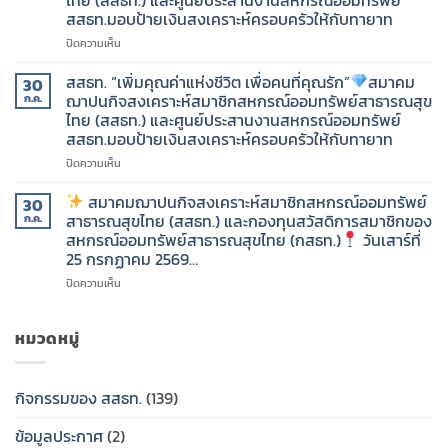
กองทุน
สหกรณ์
สสธท.มอบป้ายเงินสงเคราะห์ครอบครัวให้กับทายาท
สวัสดิการ
ออม
สมาชิก
ทรัพย์
บน
ปิดความเห็น
ของ
สาธารณสุข
สสธท.
สหกรณ์
ไทย
“เพิ่ม
สสธท. “เพิ่มคุณค่าแห่งชีวิต เพื่อคนที่คุณรัก”
สมาคม
30
ออม
(สสธท.)
คุณค่า
ฌาปนกิจสงเคราะห์สมาชิกสหกรณ์ออมทรัพย์สาธารณสุข
ก.ค.
ทรัพย์
และ
แห่ง
ไทย (สสธท.) และศูนย์ประสานงานสหกรณ์ออมทรัพย์
สาธารณสุข
กองทุน
ชีวิต
สสธท.มอบป้ายเงินสงเคราะห์ครอบครัวให้กับทายาท
ไทย
สวัสดิการ
เพื่อ
(กสธท.)
สมาชิก
คน
บน
ปิดความเห็น
ของ
ที่
สสธท.
วัน
สหกรณ์
คุณ
“เพิ่ม
สมาคมฌาปนกิจสงเคราะห์สมาชิกสหกรณ์ออมทรัพย์
30
เสาร์
ออม
รัก”
คุณค่า
สาธารณสุขไทย (สสธท.) และกองทุนสวัสดิการสมาชิกของ
ก.ค.
ที่
ทรัพย์
แห่ง
สหกรณ์ออมทรัพย์สาธารณสุขไทย (กสธท.)
วันเสาร์ที่
1
สาธารณสุข
สมาคม
ชีวิต
25 กรกฏาคม 2569…
สิงหาคม
ไทย
ฌาปนกิจ
เพื่อ
2569…..
(กสธท.)
สงเคราะห์
คน
บน
ปิดความเห็น
สมาชิก
ที่
ใน
สหกรณ์
คุณ
สมาคม
วัน
ออม
รัก”
ฌาปนกิจ
หมวดหมู่
ศุกร์
ทรัพย์
สงเคราะห์
ที่
สาธารณสุข
สมาคม
สมาชิก
31
ไทย
ฌาปนกิจ
สหกรณ์
กิจกรรมของ สสธท.
(139)
กรกฎาคม
(สสธท.)
สงเคราะห์
ออม
2569…..
และ
สมาชิก
ทรัพย์
ข้อมูลประกาศ
(2)
ศูนย์
สหกรณ์
สาธารณสุข