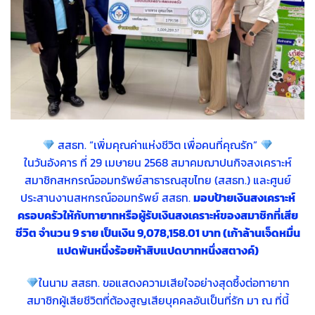
สสธท. “เพิ่มคุณค่าแห่งชีวิต เพื่อคนที่คุณรัก”
ในวันอังคาร ที่ 29 เมษายน 2568 สมาคมฌาปนกิจสงเคราะห์
สมาชิกสหกรณ์ออมทรัพย์สาธารณสุขไทย (สสธท.) และศูนย์
ประสานงานสหกรณ์ออมทรัพย์ สสธท.
มอบป้ายเงินสงเคราะห์
ครอบครัวให้กับทายาทหรือผู้รับเงินสงเคราะห์ของสมาชิกที่เสีย
ชีวิต จำนวน 9 ราย เป็นเงิน 9,078,158.01 บาท (เก้าล้านเจ็ดหมื่น
แปดพันหนึ่งร้อยห้าสิบแปดบาทหนึ่งสตางค์)
ในนาม สสธท. ขอแสดงความเสียใจอย่างสุดซึ้งต่อทายาท
สมาชิกผู้เสียชีวิตที่ต้องสูญเสียบุคคลอันเป็นที่รัก มา ณ ที่นี้