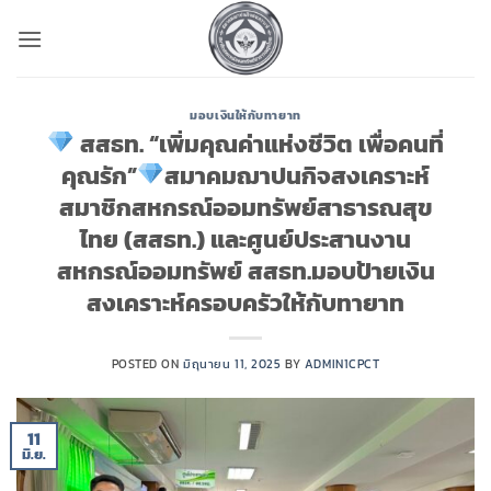
ข้าม
ไป
ยัง
เนื้อหา
มอบเงินให้กับทายาท
สสธท. “เพิ่มคุณค่าแห่งชีวิต เพื่อคนที่
คุณรัก”
สมาคมฌาปนกิจสงเคราะห์
สมาชิกสหกรณ์ออมทรัพย์สาธารณสุข
ไทย (สสธท.) และศูนย์ประสานงาน
สหกรณ์ออมทรัพย์ สสธท.มอบป้ายเงิน
สงเคราะห์ครอบครัวให้กับทายาท
POSTED ON
มิถุนายน 11, 2025
BY
ADMIN1CPCT
11
มิ.ย.