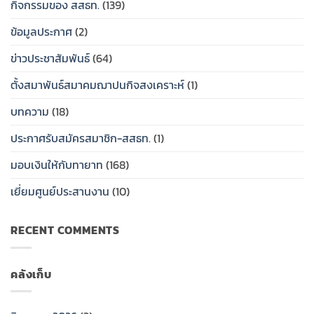
กิจกรรมของ สสธท.
(139)
กรกฎาคม
(สสธท.)
สงเคราะห์
ออม
2569…..
และ
สมาชิก
ทรัพย์
ข้อมูลประกาศ
(2)
ศูนย์
สหกรณ์
สาธารณสุข
ประสาน
ออม
ไทย
งาน
ทรัพย์
(สสธท.)
ข่าวประชาสัมพันธ์
(64)
สหกรณ์
สาธารณสุข
และ
ออม
ไทย
กองทุน
ตั้งสมาพันธ์สมาคมฌาปนกิจสงเคราะห์
(1)
ทรัพย์
(สสธท.)
สวัสดิการ
สสธท.มอบ
และ
สมาชิก
บทความ
(18)
ป้าย
ศูนย์
ของ
เงิน
ประสาน
สหกรณ์
ประกาศรับสมัครสมาชิก-สสธท.
(1)
สงเคราะห์
งาน
ออม
ครอบครัว
สหกรณ์
ทรัพย์
ให้
ออม
สาธารณสุข
มอบเงินให้กับทายาท
(168)
กับ
ทรัพย์
ไทย
ทายาท
สสธท.มอบ
(กสธท.)
เยี่ยมศูนย์ประสานงาน
(10)
ป้าย
เงิน
วัน
สงเคราะห์
เสาร์
RECENT COMMENTS
ครอบครัว
ที่
ให้
25
กับ
กรกฏ
ทายาท
าคม
คลังเก็บ
2569…