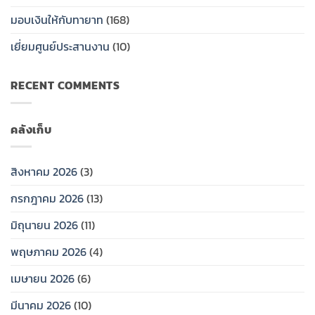
ครอบครัว
สหกรณ์
ทรัพย์
ให้
ออม
สาธารณสุข
มอบเงินให้กับทายาท
(168)
กับ
ทรัพย์
ไทย
ทายาท
สสธท.มอบ
(กสธท.)
เยี่ยมศูนย์ประสานงาน
(10)
ป้าย
เงิน
วัน
สงเคราะห์
เสาร์
RECENT COMMENTS
ครอบครัว
ที่
ให้
25
กับ
กรกฏ
ทายาท
าคม
คลังเก็บ
2569…
สิงหาคม 2026
(3)
กรกฎาคม 2026
(13)
มิถุนายน 2026
(11)
พฤษภาคม 2026
(4)
เมษายน 2026
(6)
มีนาคม 2026
(10)