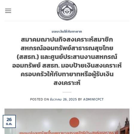
ข้าม
ไป
ยัง
เนื้อหา
มอบเงินให้กับทายาท
สมาคมฌาปนกิจสงเคราะห์สมาชิก
สหกรณ์ออมทรัพย์สาธารณสุขไทย
(สสธท.) และศูนย์ประสานงานสหกรณ์
ออมทรัพย์ สสธท. มอบป้ายเงินสงเคราะห์
ครอบครัวให้กับทายาทหรือผู้รับเงิน
สงเคราะห์
POSTED ON
ธันวาคม 26, 2025
BY
ADMIN1CPCT
26
ธ.ค.