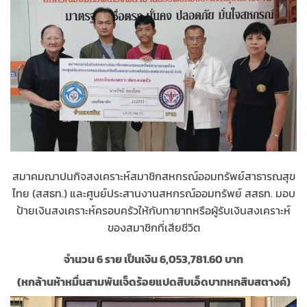
สมาคมฌาปนกิจสงเคราะห์สมาชิกสหกรณ์ออมทรัพย์สาธารณสุข
ไทย (สสธท.) และศูนย์ประสานงานสหกรณ์ออมทรัพย์ สสธท. มอบ
ป้ายเงินสงเคราะห์ครอบครัวให้กับทายาทหรือผู้รับเงินสงเคราะห์
ของสมาชิกที่เสียชีวิต
จำนวน 6 ราย เป็นเงิน 6,053,781.60 บาท
(หกล้านห้าหมื่นสามพันเจ็ดร้อยแปดสิบเอ็ดบาทหกสิบสตางค์)