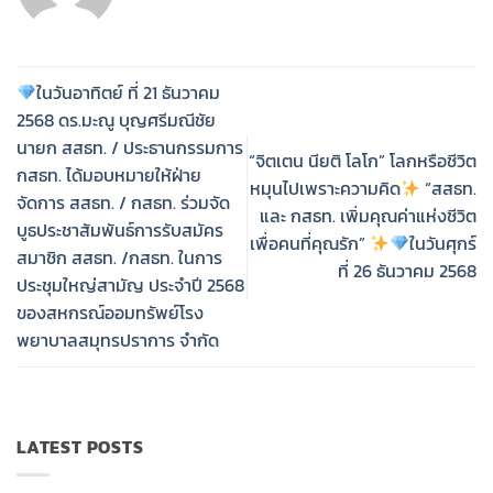
ในวันอาทิตย์ ที่ 21 ธันวาคม
2568 ดร.มะณู บุญศรีมณีชัย
นายก สสธท. / ประธานกรรมการ
“จิตเตน นียติ โลโก” โลกหรือชีวิต
กสธท. ได้มอบหมายให้ฝ่าย
หมุนไปเพราะความคิด
“สสธท.
จัดการ สสธท. / กสธท. ร่วมจัด
และ กสธท. เพิ่มคุณค่าแห่งชีวิต
บูธประชาสัมพันธ์การรับสมัคร
เพื่อคนที่คุณรัก”
ในวันศุกร์
สมาชิก สสธท. /กสธท. ในการ
ที่ 26 ธันวาคม 2568
ประชุมใหญ่สามัญ ประจำปี 2568
ของสหกรณ์ออมทรัพย์โรง
พยาบาลสมุทรปราการ จำกัด
LATEST POSTS