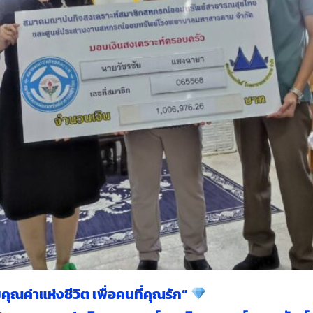
คุณค่าแห่งชีวิต เพื่อคนที่คุณรัก”