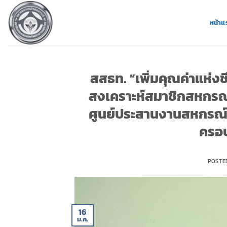
ข้าม
ไป
หน้าแ
ยัง
เนื้อหา
สสธท. “เพิ่มคุณค่าแห่งชี
สงเคราะห์สมาชิกสหกรณ
ศูนย์ประสานงานสหกรณ์
ครอบ
POSTE
16
ม.ค.