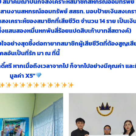
569 สมาคมฌาปนกิจสงเคราะห์สมาชิกสหกรณ์ออมทรัพย์
ะสานงานสหกรณ์ออมทรัพย์ สสธท. มอบป้ายเงินสงเครา
นสงเคราะห์ของสมาชิกที่เสียชีวิต จำนวน 14 ราย เป็นเงิ
นึ่งแสนสองหมื่นหกพันสี่ร้อยแปดสิบเก้าบาทสี่สตางค์)
ย่างสุดซึ้งต่อทายาทสมาชิกผู้เสียชีวิตที่ต้องสูญเสี
คลอันเป็นที่รัก มา ณ ที่นี้
ีศักดิ์ศรี หากเมื่อถึงเวลาจากไป ก็จากไปอย่างมีคุณค่า และ
มูลค่า X5″