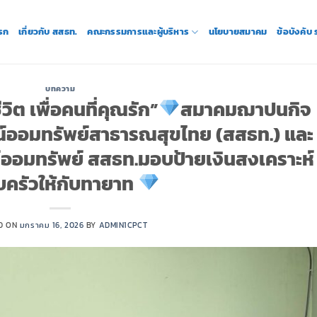
รก
เกี่ยวกับ สสธท.
คณะกรรมการและผู้บริหาร
นโยบายสมาคม
ข้อบังคับ
บทความ
วิต เพื่อคนที่คุณรัก”
สมาคมฌาปนกิจ
์ออมทรัพย์สาธารณสุขไทย (สสธท.) และ
ออมทรัพย์ สสธท.มอบป้ายเงินสงเคราะห์
ครัวให้กับทายาท
D ON
มกราคม 16, 2026
BY
ADMIN1CPCT