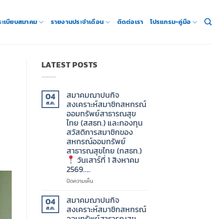
 ระเบียบสมาคม
รายงานประจำเดือน
ติดต่อเรา
โปรแกรม-คู่มือ
LATEST POSTS
สมาคมฌาปนกิจ
04
สงเคราะห์สมาชิกสหกรณ์
ส.ค.
ออมทรัพย์สาธารณสุข
ไทย (สสธท.) และกองทุน
สวัสดิการสมาชิกของ
สหกรณ์ออมทรัพย์
สาธารณสุขไทย (กสธท.)
วันเสาร์ที่ 1 สิงหาคม
2569…..
บน
ปิดความเห็น
สมาคม
ฌาปนกิจ
สมาคมฌาปนกิจ
04
สงเคราะห์
สงเคราะห์สมาชิกสหกรณ์
ส.ค.
สมาชิก
ออมทรัพย์สาธารณสุข