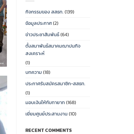
เงิน
สมาชิก
ทรัพย์
สงเคราะห์
สหกรณ์
สาธารณสุข
ครอบครัว
กิจกรรมของ สสธท.
(139)
ออม
ไทย
ให้
ทรัพย์
(สสธท.)
กับ
ข้อมูลประกาศ
(2)
สาธารณสุข
และ
ทายาท
ไทย
ศูนย์
(สสธท.)
ข่าวประชาสัมพันธ์
(64)
ประสาน
และ
งาน
กองทุน
ตั้งสมาพันธ์สมาคมฌาปนกิจ
สหกรณ์
สวัสดิการ
ออม
สงเคราะห์
สมาชิก
ทรัพย์
ของ
สสธท.มอบ
(1)
สหกรณ์
ป้าย
ออม
เงิน
บทความ
(18)
ทรัพย์
สงเคราะห์
สาธารณสุข
ครอบครัว
ประกาศรับสมัครสมาชิก-สสธท.
ไทย
ให้
(กสธท.)
กับ
(1)
ทายาท
วัน
มอบเงินให้กับทายาท
(168)
เสาร์
ที่
เยี่ยมศูนย์ประสานงาน
(10)
25
กรกฏ
าคม
RECENT COMMENTS
2569…