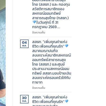
สหกรณ์
ไทย (สสธท.) และ กองทุน
ออม
สวัสดิการสมาชิกของ
ทรัพย์
สหกรณ์ออมทรัพย์
สาธารณสุข
สาธารณสุขไทย (กสธท.)
ไทย
ในวันศุกร์ ที่ 31
(สสธท.)
และ
กรกฎาคม 2569…..
กองทุน
บน
ปิดความเห็น
สวัสดิการ
สมาคม
สมาชิก
ฌาปนกิจ
สสธท. “เพิ่มคุณค่าแห่ง
04
ของ
สงเคราะห์
ชีวิต เพื่อคนที่คุณรัก”
ส.ค.
สหกรณ์
สมาชิก
สมาคมฌาปนกิจ
ออม
สหกรณ์
ทรัพย์
สงเคราะห์สมาชิกสหกรณ์
ออม
สาธารณสุข
ออมทรัพย์สาธารณสุข
ทรัพย์
ไทย
ไทย (สสธท.) และศูนย์
สาธารณสุข
(กสธท.)
ประสานงานสหกรณ์ออม
ไทย
ทรัพย์ สสธท.มอบป้ายเงิน
(สสธท.)
วัน
และ
สงเคราะห์ครอบครัวให้กับ
เสาร์
กองทุน
ทายาท
ที่
สวัสดิการ
1
บน
ปิดความเห็น
สมาชิก
สิงหาคม
สสธท.
ของ
2569…..
“เพิ่ม
สสธท. “เพิ่มคุณค่าแห่ง
สหกรณ์
30
คุณค่า
ชีวิต เพื่อคนที่คุณรัก”
ออม
ก.ค.
แห่ง
ทรัพย์
สมาคมฌาปนกิจ