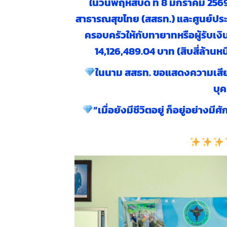
ในวันพฤหัสบดี ที่ 8 มกราคม 2
สาธารณสุขไทย (สสธท.) และศูนย์ปร
ครอบครัวให้กับทายาทหรือผู้รับเงิ
14,126,489.04 บาท (สิบสี่ล้านห
ในนาม สสธท. ขอแสดงความเสียใจอ
บุค
”เมื่อยังมีชีวิตอยู่ ก็อยู่อย่างม