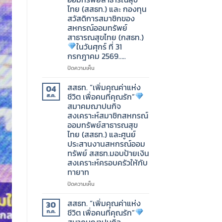
สหกรณ์
ไทย (สสธท.) และ กองทุน
ออม
สวัสดิการสมาชิกของ
ทรัพย์
สหกรณ์ออมทรัพย์
สาธารณสุข
สาธารณสุขไทย (กสธท.)
ไทย
ในวันศุกร์ ที่ 31
(สสธท.)
และ
กรกฎาคม 2569…..
กองทุน
บน
ปิดความเห็น
สวัสดิการ
สมาคม
สมาชิก
ฌาปนกิจ
สสธท. “เพิ่มคุณค่าแห่ง
04
ของ
สงเคราะห์
ชีวิต เพื่อคนที่คุณรัก”
ส.ค.
สหกรณ์
สมาชิก
สมาคมฌาปนกิจ
ออม
สหกรณ์
ทรัพย์
สงเคราะห์สมาชิกสหกรณ์
ออม
สาธารณสุข
ออมทรัพย์สาธารณสุข
ทรัพย์
ไทย
ไทย (สสธท.) และศูนย์
สาธารณสุข
(กสธท.)
ประสานงานสหกรณ์ออม
ไทย
ทรัพย์ สสธท.มอบป้ายเงิน
(สสธท.)
วัน
และ
สงเคราะห์ครอบครัวให้กับ
เสาร์
กองทุน
ทายาท
ที่
สวัสดิการ
1
บน
ปิดความเห็น
สมาชิก
สิงหาคม
สสธท.
ของ
2569…..
“เพิ่ม
สสธท. “เพิ่มคุณค่าแห่ง
สหกรณ์
30
คุณค่า
ชีวิต เพื่อคนที่คุณรัก”
ออม
ก.ค.
แห่ง
ทรัพย์
สมาคมฌาปนกิจ