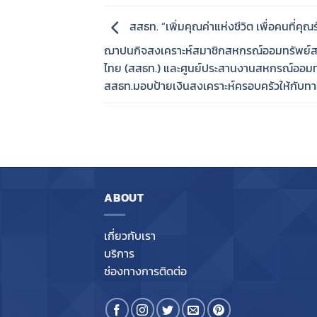
สสธท. “เพิ่มคุณค่าแห่งชีวิต เพื่อคนที่คุณร
ฌาปนกิจสงเคราะห์สมาชิกสหกรณ์ออมทรัพย์
ไทย (สสธท.) และศูนย์ประสานงานสหกรณ์ออมท
สสธท.มอบป้ายเงินสงเคราะห์ครอบครัวให้กับท
ABOUT
เกี่ยวกับเรา
บริการ
ช่องทางการติดต่อ