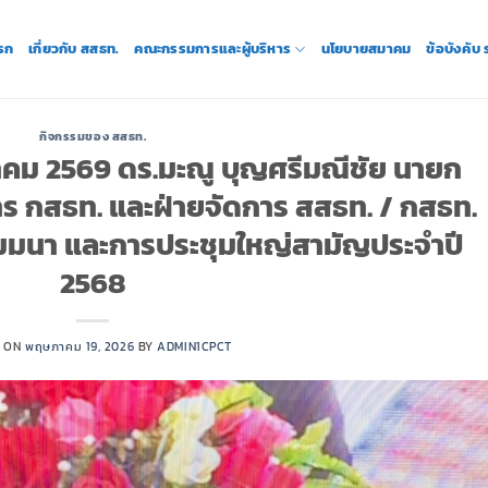
รก
เกี่ยวกับ สสธท.
คณะกรรมการและผู้บริหาร
นโยบายสมาคม
ข้อบังคับ
กิจกรรมของ สสธท.
ษภาคม 2569 ดร.มะณู บุญศรีมณีชัย นายก
ร กสธท. และฝ่ายจัดการ สสธท. / กสธท.
สัมมนา และการประชุมใหญ่สามัญประจำปี
2568
D ON
พฤษภาคม 19, 2026
BY
ADMIN1CPCT