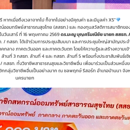
กดิ์ศรี หากเมื่อถึงเวลาจากไป ก็จากไปอย่างมีคุณค่า และมีมูลค่า X5″
ออมทรัพย์สาธารณสุขไทย (สสธท.) และ กองทุนสวัสดิการสมาชิกขอ
นวันเสาร์ ที่ 16 พฤษภาคม 2569
ดร.มะณู บุญศรีมณีชัย นายก สสธท. 
. / กสธท. ได้เข้าร่วมการประชุมสัมมนา และการประชุมใหญ่สามัญประจำ
าคกลาง ภาคตะวันออก และภาคตะวันตก โดยให้ความรู้และสร้างความเข้
. ล้านที่ 3 กสธท. ล้านที่ 4 และ กสธท. ล้านที่ 5 พร้อมทั้งประชาสัมพันธ์เช
 / กสธท. ทั้งวิชาชีพสาธารณสุขและวิชาชีพอื่น เพื่อมาร่วมเป็นส่วนหนึ่ง
กกลุ่มวิชาชีพอื่นเป็นอย่างมาก ณ ชลพฤกษ์ รีสอร์ท อำเภอบ้านนา จังห
นครนายก