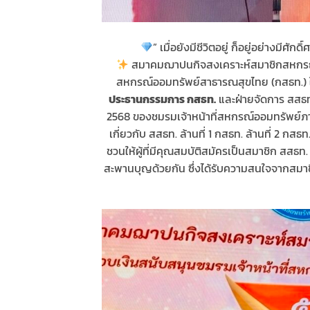
” เมื่อยังมีชีวิตอยู่ ก็อยู่อย่างมีศั
สมาคมฌาปนกิจสงเคราะห์สมาชิกสหกรณ์
สหกรณ์ออมทรัพย์สาธารณสุขไทย (กสธท.) ใ
ประธานกรรมการ กสธท.
และฝ่ายจัดการ สสธท
2568 ของชมรมเจ้าหน้าที่สหกรณ์ออมทรัพย์ภ
เกี่ยวกับ สสธท. ล้านที่ 1 กสธท. ล้านที่ 2 กสธท
ชวนให้ผู้ที่มีคุณสมบัติสมัครเป็นสมาชิก สสธท.
สะพานบุญด้วยกัน ซึ่งได้รับความสนใจจากสมาชิ