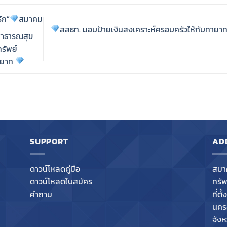
ัก”
สมาคม
สสธท. มอบป้ายเงินสงเคราะห์ครอบครัวให้กับทายา
สาธารณสุข
รัพย์
ายาท
SUPPORT
AD
ดาวน์โหลดคู่มือ
สมา
ดาวน์โหลดใบสมัคร
ทรั
คำถาม
ที่ต
นคร
จังห