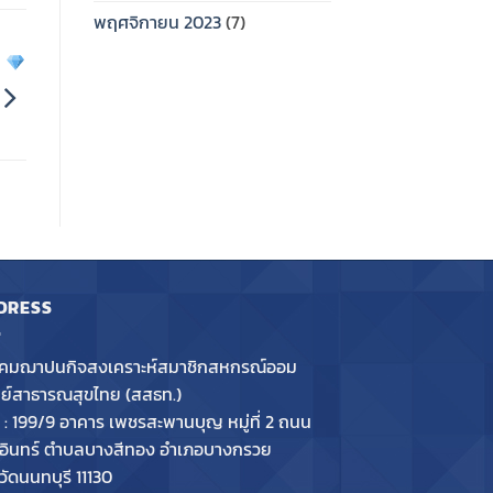
พฤศจิกายน 2023
(7)
ท
DRESS
คมฌาปนกิจสงเคราะห์สมาชิกสหกรณ์ออม
พย์สาธารณสุขไทย (สสธท.)
ั้ง : 199/9 อาคาร เพชรสะพานบุญ หมู่ที่ 2 ถนน
อินทร์ ตำบลบางสีทอง อำเภอบางกรวย
วัดนนทบุรี 11130