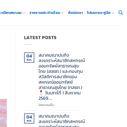
 ระเบียบสมาคม
รายงานประจำเดือน
ติดต่อเรา
โปรแกรม-คู่มือ
LATEST POSTS
สมาคมฌาปนกิจ
04
สงเคราะห์สมาชิกสหกรณ์
ส.ค.
ออมทรัพย์สาธารณสุข
ไทย (สสธท.) และกองทุน
สวัสดิการสมาชิกของ
สหกรณ์ออมทรัพย์
สาธารณสุขไทย (กสธท.)
วันเสาร์ที่ 1 สิงหาคม
2569…..
บน
ปิดความเห็น
สมาคม
ฌาปนกิจ
สมาคมฌาปนกิจ
04
สงเคราะห์
สงเคราะห์สมาชิกสหกรณ์
ส.ค.
สมาชิก
ออมทรัพย์สาธารณสุข