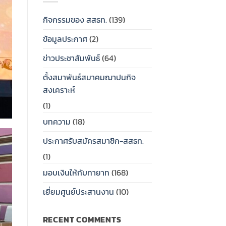
เงิน
สมาชิก
ทรัพย์
สงเคราะห์
สหกรณ์
สาธารณสุข
ครอบครัว
กิจกรรมของ สสธท.
(139)
ออม
ไทย
ให้
ทรัพย์
(สสธท.)
กับ
ข้อมูลประกาศ
(2)
สาธารณสุข
และ
ทายาท
ไทย
ศูนย์
(สสธท.)
ข่าวประชาสัมพันธ์
(64)
ประสาน
และ
งาน
กองทุน
ตั้งสมาพันธ์สมาคมฌาปนกิจ
สหกรณ์
สวัสดิการ
ออม
สงเคราะห์
สมาชิก
ทรัพย์
ของ
สสธท.มอบ
(1)
สหกรณ์
ป้าย
ออม
เงิน
บทความ
(18)
ทรัพย์
สงเคราะห์
สาธารณสุข
ครอบครัว
ประกาศรับสมัครสมาชิก-สสธท.
ไทย
ให้
(กสธท.)
กับ
(1)
ทายาท
วัน
มอบเงินให้กับทายาท
(168)
เสาร์
ที่
เยี่ยมศูนย์ประสานงาน
(10)
25
กรกฏ
าคม
RECENT COMMENTS
2569…