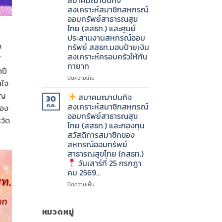
ชีวิต
สาธารณสุข
สงเคราะห์สมาชิกสหกรณ์
เพื่อ
ไทย
ออมทรัพย์สาธารณสุข
คน
(กสธท.)
ไทย (สสธท.) และศูนย์
ที่
ประสานงานสหกรณ์ออม
คุณ
ใน
ง
ทรัพย์ สสธท.มอบป้ายเงิน
รัก”
วัน
สงเคราะห์ครอบครัวให้กับ
ศุกร์
/
สมาคม
ทายาท
ที่
ปี
ฌาปนกิจ
31
บน
ปิดความเห็น
สงเคราะห์
กรกฎาคม
าใจ
สสธท.
สมาชิก
2569…..
ิญ
“เพิ่ม
สมาคมฌาปนกิจ
สหกรณ์
30
คุณค่า
สงเคราะห์สมาชิกสหกรณ์
ออม
ก.ค.
ของ
แห่ง
ทรัพย์
ออมทรัพย์สาธารณสุข
วัด
ชีวิต
สาธารณสุข
ไทย (สสธท.) และกองทุน
เพื่อ
ไทย
สวัสดิการสมาชิกของ
คน
(สสธท.)
สหกรณ์ออมทรัพย์
ที่
และ
สาธารณสุขไทย (กสธท.)
คุณ
ศูนย์
วันเสาร์ที่ 25 กรกฏา
รัก”
ประสาน
คม 2569…
งาน
สมาคม
สหกรณ์
บน
ปิดความเห็น
ฌาปนกิจ
ออม
สงเคราะห์
ทรัพย์
สมาคม
สมาชิก
สสธท.มอบ
ฌาปนกิจ
หมวดหมู่
สหกรณ์
ป้าย
สงเคราะห์
ออม