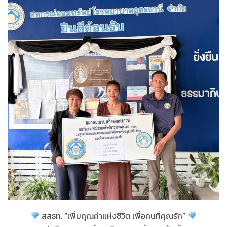
สสธท. “เพิ่มคุณค่าแห่งชีวิต เพื่อคนที่คุณรัก”