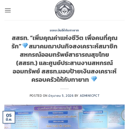
ข้าม
ไป
ยัง
เนื้อหา
มอบเงินให้กับทายาท
สสธท. “เพิ่มคุณค่าแห่งชีวิต เพื่อคนที่คุณ
รัก”
สมาคมฌาปนกิจสงเคราะห์สมาชิก
สหกรณ์ออมทรัพย์สาธารณสุขไทย
(สสธท.) และศูนย์ประสานงานสหกรณ์
ออมทรัพย์ สสธท.มอบป้ายเงินสงเคราะห์
ครอบครัวให้กับทายาท
POSTED ON
มิถุนายน 5, 2026
BY
ADMIN1CPCT
05
มิ.ย.