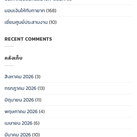
ครอบครัว
สหกรณ์
ทรัพย์
ให้
ออม
สาธารณสุข
มอบเงินให้กับทายาท
(168)
กับ
ทรัพย์
ไทย
ทายาท
สสธท.มอบ
(กสธท.)
เยี่ยมศูนย์ประสานงาน
(10)
ป้าย
เงิน
วัน
สงเคราะห์
เสาร์
RECENT COMMENTS
ครอบครัว
ที่
ให้
25
กับ
กรกฏ
ทายาท
าคม
คลังเก็บ
2569…
สิงหาคม 2026
(3)
กรกฎาคม 2026
(13)
มิถุนายน 2026
(11)
พฤษภาคม 2026
(4)
เมษายน 2026
(6)
มีนาคม 2026
(10)