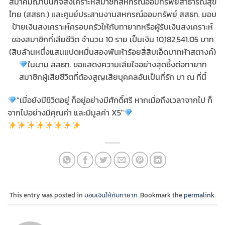
สมาคมฌาปนกิจสงเคราะห์สมาชิกสหกรณ์ออมทรัพย์สาธารณสุข
ไทย (สสธท.) และศูนย์ประสานงานสหกรณ์ออมทรัพย์ สสธท. มอบ
ป้ายเงินสงเคราะห์ครอบครัวให้กับทายาทหรือผู้รับเงินสงเคราะห์
ของสมาชิกที่เสียชีวิต จำนวน 10 ราย เป็นเงิน 10,182,541.05 บาท
(สิบล้านหนึ่งแสนแปดหมื่นสองพันห้าร้อยสี่สิบเอ็ดบาทห้าสตางค์)
ในนาม สสธท. ขอแสดงความเสียใจอย่างสุดซึ้งต่อทายาท
สมาชิกผู้เสียชีวิตที่ต้องสูญเสียบุคคลอันเป็นที่รัก มา ณ ที่นี้
”เมื่อยังมีชีวิตอยู่ ก็อยู่อย่างมีศักดิ์ศรี หากเมื่อถึงเวลาจากไป ก็
จากไปอย่างมีคุณค่า และมีมูลค่า X5″
This entry was posted in
มอบเงินให้กับทายาท
. Bookmark the
permalink
.