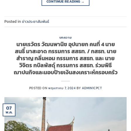
CONTINUE READING
→
Posted in
ข่าวประชาสัมพันธ์
บทความ
นายเรวัตร วัฒนพานิช อุปนายก คนที่ 4 นาย
สนธิ์ มาสะอาด กรรมการ สสธท. / กสธท. นาย
สำราญ กลิ่นหอม กรรมการ สสธท. และ นาย
วิจิตร กบิลพัสดุ์ กรรมการ สสธท. ร่วมพิธี
ฌาปนกิจและมอบป้ายเงินสงเคราะห์ครอบครัว
POSTED ON
พฤษภาคม 7, 2024
BY
ADMIN1CPCT
07
พ.ค.