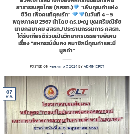
สวัสดิการสมาชิกของสหกรณ์ออมทรัพย์
สาธารณสุขไทย (กสธท.)
“เพิ่มคุณค่าแห่ง
ชีวิต เพื่อคนที่คุณรัก”
ในวันที่ 4 – 5
พฤษภาคม 2567 นำโดย ดร.มะณู บุญศรีมณีชัย
นายกสมาคม สสธท./ประธานกรรมการ กสธท.
ได้รับเกียรติร่วมเป็นวิทยากรบรรยายพิเศษ
เรื่อง “สหกรณ์มั่นคง สมาชิกมีคุณค่าและมี
มูลค่า”
POSTED ON
พฤษภาคม 7, 2024
BY
ADMIN1CPCT
07
พ.ค.