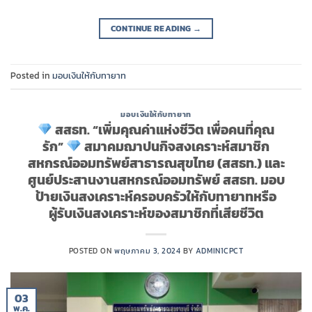
CONTINUE READING
→
Posted in
มอบเงินให้กับทายาท
มอบเงินให้กับทายาท
สสธท. “เพิ่มคุณค่าแห่งชีวิต เพื่อคนที่คุณ
รัก”
สมาคมฌาปนกิจสงเคราะห์สมาชิก
สหกรณ์ออมทรัพย์สาธารณสุขไทย (สสธท.) และ
ศูนย์ประสานงานสหกรณ์ออมทรัพย์ สสธท. มอบ
ป้ายเงินสงเคราะห์ครอบครัวให้กับทายาทหรือ
ผู้รับเงินสงเคราะห์ของสมาชิกที่เสียชีวิต
POSTED ON
พฤษภาคม 3, 2024
BY
ADMIN1CPCT
03
พ.ค.