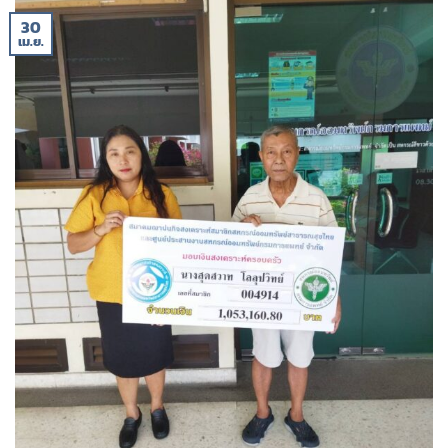
30
เม.ย.