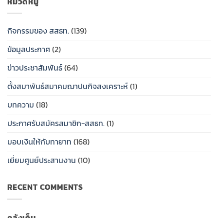
หมวดหมู่
ศุกร์
ทรัพย์
สงเคราะห์
ที่
สาธารณสุข
สมาคม
สมาชิก
31
ไทย
ฌาปนกิจ
สหกรณ์
กิจกรรมของ สสธท.
(139)
กรกฎาคม
(สสธท.)
สงเคราะห์
ออม
2569…..
และ
สมาชิก
ทรัพย์
ข้อมูลประกาศ
(2)
ศูนย์
สหกรณ์
สาธารณสุข
ประสาน
ออม
ไทย
งาน
ทรัพย์
(สสธท.)
ข่าวประชาสัมพันธ์
(64)
สหกรณ์
สาธารณสุข
และ
ออม
ไทย
กองทุน
ตั้งสมาพันธ์สมาคมฌาปนกิจสงเคราะห์
(1)
ทรัพย์
(สสธท.)
สวัสดิการ
สสธท.มอบ
และ
สมาชิก
บทความ
(18)
ป้าย
ศูนย์
ของ
เงิน
ประสาน
สหกรณ์
ประกาศรับสมัครสมาชิก-สสธท.
(1)
สงเคราะห์
งาน
ออม
ครอบครัว
สหกรณ์
ทรัพย์
ให้
ออม
สาธารณสุข
มอบเงินให้กับทายาท
(168)
กับ
ทรัพย์
ไทย
ทายาท
สสธท.มอบ
(กสธท.)
เยี่ยมศูนย์ประสานงาน
(10)
ป้าย
เงิน
วัน
สงเคราะห์
เสาร์
RECENT COMMENTS
ครอบครัว
ที่
ให้
25
กับ
กรกฏ
ทายาท
าคม
คลังเก็บ