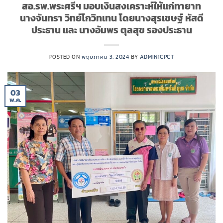
สอ.รพ.พระศรีฯ มอบเงินสงเคราะห์ให้แก่ทายาท
นางจันทรา วิทย์โกวิทเทน โดยนางสุรเชษฐ์ หัสดี
ประธาน และ นางอัมพร ตุลสุข รองประธาน
POSTED ON
พฤษภาคม 3, 2024
BY
ADMIN1CPCT
03
พ.ค.