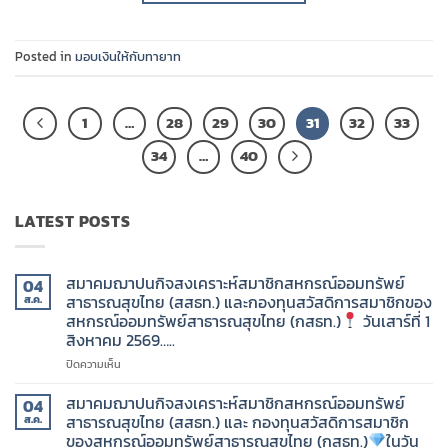
Posted in
มอบเงินให้กับทายาท
1
…
28
29
30
31
32
33
34
…
40
LATEST POSTS
สมาคมฌาปนกิจสงเคราะห์สมาชิกสหกรณ์ออมทรัพย์
04
สาธารณสุขไทย (สสธท.) และกองทุนสวัสดิการสมาชิกของ
ส.ค.
สหกรณ์ออมทรัพย์สาธารณสุขไทย (กสธท.)
วันเสาร์ที่ 1
สิงหาคม 2569…..
บน
ปิดความเห็น
สมาคม
ฌาปนกิจ
สมาคมฌาปนกิจสงเคราะห์สมาชิกสหกรณ์ออมทรัพย์
04
สงเคราะห์
สาธารณสุขไทย (สสธท.) และ กองทุนสวัสดิการสมาชิก
ส.ค.
สมาชิก
ของสหกรณ์ออมทรัพย์สาธารณสุขไทย (กสธท.)
ในวัน
สหกรณ์