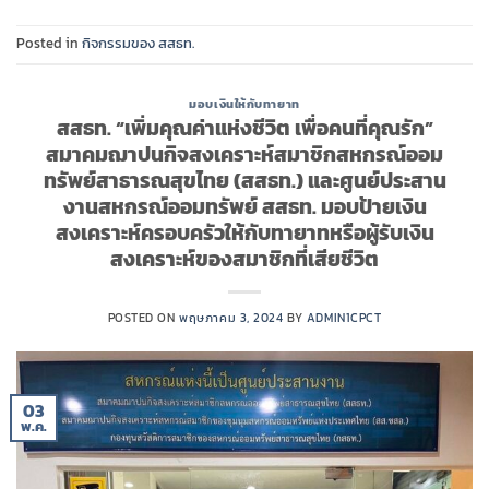
Posted in
กิจกรรมของ สสธท.
มอบเงินให้กับทายาท
สสธท. “เพิ่มคุณค่าแห่งชีวิต เพื่อคนที่คุณรัก”
สมาคมฌาปนกิจสงเคราะห์สมาชิกสหกรณ์ออม
ทรัพย์สาธารณสุขไทย (สสธท.) และศูนย์ประสาน
งานสหกรณ์ออมทรัพย์ สสธท. มอบป้ายเงิน
สงเคราะห์ครอบครัวให้กับทายาทหรือผู้รับเงิน
สงเคราะห์ของสมาชิกที่เสียชีวิต
POSTED ON
พฤษภาคม 3, 2024
BY
ADMIN1CPCT
03
พ.ค.